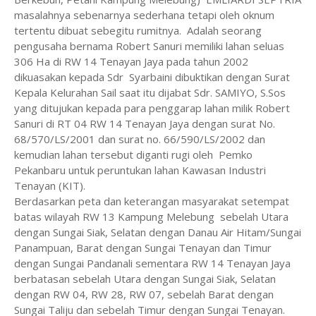
masalahnya sebenarnya sederhana tetapi oleh oknum
tertentu dibuat sebegitu rumitnya.
Adalah seorang
pengusaha bernama Robert Sanuri memiliki lahan seluas
306 Ha di RW 14 Tenayan Jaya pada tahun 2002
dikuasakan kepada Sdr
Syarbaini dibuktikan dengan Surat
Kepala Kelurahan Sail saat itu dijabat Sdr. SAMIYO, S.Sos
yang ditujukan kepada para penggarap lahan milik Robert
Sanuri di RT 04 RW 14 Tenayan Jaya dengan surat No.
68/570/LS/2001 dan surat no. 66/590/LS/2002 dan
kemudian lahan tersebut diganti rugi oleh
Pemko
Pekanbaru untuk peruntukan lahan Kawasan Industri
Tenayan (KIT).
Berdasarkan peta dan keterangan masyarakat setempat
batas wilayah RW 13 Kampung Melebung
sebelah Utara
dengan Sungai Siak, Selatan dengan Danau Air Hitam/Sungai
Panampuan, Barat dengan Sungai Tenayan dan Timur
dengan Sungai Pandanali sementara RW 14 Tenayan Jaya
berbatasan sebelah Utara dengan Sungai Siak, Selatan
dengan RW 04, RW 28, RW 07, sebelah Barat dengan
Sungai Taliju dan sebelah Timur dengan Sungai Tenayan.