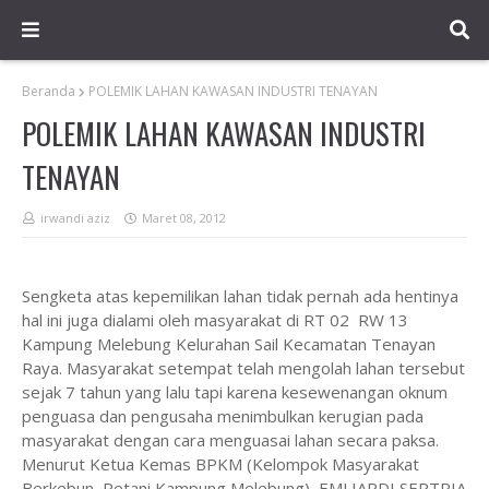
Beranda
POLEMIK LAHAN KAWASAN INDUSTRI TENAYAN
POLEMIK LAHAN KAWASAN INDUSTRI
TENAYAN
irwandi aziz
Maret 08, 2012
Sengketa atas kepemilikan lahan tidak pernah ada hentinya
hal ini juga dialami oleh masyarakat di RT 02
RW 13
Kampung Melebung Kelurahan Sail Kecamatan Tenayan
Raya. Masyarakat setempat telah mengolah lahan tersebut
sejak 7 tahun yang lalu tapi karena kesewenangan oknum
penguasa dan pengusaha menimbulkan kerugian pada
masyarakat dengan cara menguasai lahan secara paksa.
Menurut Ketua Kemas BPKM (Kelompok Masyarakat
Berkebun, Petani Kampung Melebung)
EMLIARDI SEPTRIA