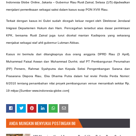
Indonesia Globe Online, Jakarta
–
Gubernur Riau Rusli Zainal, Selasa (1/5) dijadwalkan
menjalani pemeriksaan sebagai saksi dalam kasus suap PON XVIII Riau.
Terkait dengan kasus ini Gubri sudah dicegah keluar negeri oleh
Direktorat Jendaral
Imigrasi Departemen Hukum dan Ham. Pencegahan tersebut atas dasar permintaan
KPK, bersama Rusli Zainal juga turut dicekal mantan Kadispora yang sekarang
menjabat sebagai staf ahli gubernur Lukman Abbas.
Kasus ini bermula dari ditangkapnya dua orang anggota DPRD Riau (3 April)
,
Muhammad Faisal Aswan dan Muhammad Dunhir, staf PT Pembangunan Perumahan
(PP) Persero, Rahmat Syahputra dan Kepala Seksi Pengembangan Sarana dan
Prasarana Dispora Riau, Eka Dharma Putra
dalam hal revisi Perda
Perda Nomor:
6/2010 tentang penambahan nilai proyek pembangunan venue menambah sekitar Rp.
19 milyar
.[Sumber www.indonesia-globe.com]
ANDA MUNGKIN MENYUKAI POSTINGAN INI