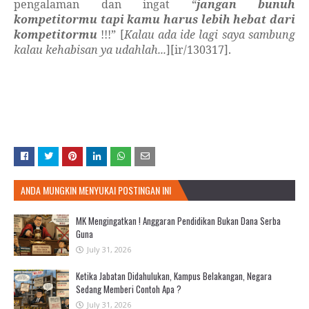
pengalaman dan ingat “
jangan bunuh
kompetitormu tapi kamu harus lebih hebat dari
kompetitormu
!!!” [
Kalau ada ide lagi saya sambung
kalau kehabisan ya udahlah...
][ir/130317].
ANDA MUNGKIN MENYUKAI POSTINGAN INI
MK Mengingatkan ! Anggaran Pendidikan Bukan Dana Serba
Guna
July 31, 2026
Ketika Jabatan Didahulukan, Kampus Belakangan, Negara
Sedang Memberi Contoh Apa ?
July 31, 2026