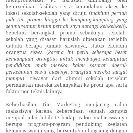
mempromosikan PT haruslah diimbangi oleh
ketersediaan fasilitas serta kemudahan akses ke
lokasi sekolah-sekolah yang dituju (
maklum pernah
jadi tim promo hingga ke kampung-kampung yang
seumur-umur belum pernah saya datangi kehkehkeh
).
Sebelum berangkat promo sebaiknya sekolah-
sekolah yang disasar haruslah dipetakan terlebih
dahulu berapa jumlah siswanya, status ekonomi
orangtua siswa (
karena ini perlu seberapa besar
kemampuan orangtua untuk membiayai kelanjutan
pendidikan anak mereka kalau sasaran daerah
perkebunan sawit biasanya orangtua mereka sangat
mampu
), riwayat dari alumni sekolah tersebut
perminatan mereka kebanyakan ke prodi apa serta
faktor non teknis lainnya.
Keberhasilan Tim Marketing menjaring calon
mahasiswa karena keberadaan sebuah kampus
menjual nilai lebih terhadap calon mahasiswanya
berupa program-program pendukung kegiatan
kemahasiswaan yang bersentuhan langsung dengan