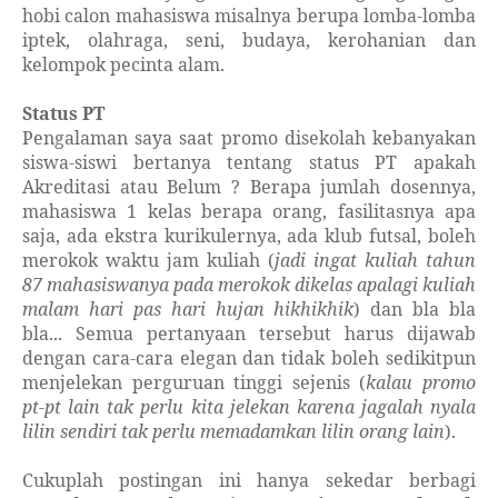
hobi calon mahasiswa misalnya berupa lomba-lomba
iptek, olahraga, seni, budaya, kerohanian dan
kelompok pecinta alam.
Status PT
Pengalaman saya saat promo disekolah kebanyakan
siswa-siswi bertanya tentang status PT apakah
Akreditasi atau Belum ? Berapa jumlah dosennya,
mahasiswa 1 kelas berapa orang, fasilitasnya apa
saja, ada ekstra kurikulernya, ada klub futsal, boleh
merokok waktu jam kuliah (
jadi ingat kuliah tahun
87 mahasiswanya pada merokok dikelas apalagi kuliah
malam hari pas hari hujan hikhikhik
) dan bla bla
bla... Semua pertanyaan tersebut harus dijawab
dengan cara-cara elegan dan tidak boleh sedikitpun
menjelekan perguruan tinggi sejenis (
kalau promo
pt-pt lain tak perlu kita jelekan karena jagalah nyala
lilin sendiri tak perlu memadamkan lilin orang lain
).
Cukuplah postingan ini hanya sekedar berbagi