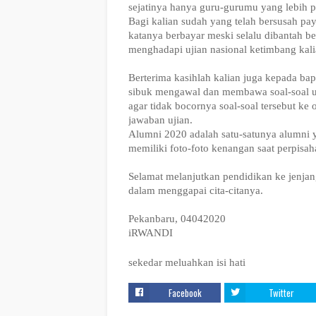
sejatinya hanya guru-gurumu yang lebih pa
Bagi kalian sudah yang telah bersusah pa
katanya berbayar meski selalu dibantah be
menghadapi ujian nasional ketimbang kal
Berterima kasihlah kalian juga kepada bapa
sibuk mengawal dan membawa soal-soal uj
agar tidak bocornya soal-soal tersebut k
jawaban ujian.
Alumni 2020 adalah satu-satunya alumni y
memiliki foto-foto kenangan saat perpisa
Selamat melanjutkan pendidikan ke jenjan
dalam menggapai cita-citanya.
Pekanbaru, 04042020
iRWANDI
sekedar meluahkan isi hati
Facebook
Twitter