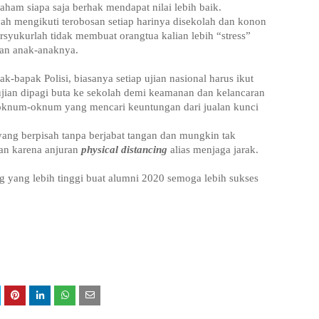
ham siapa saja berhak mendapat nilai lebih baik.
yah mengikuti terobosan setiap harinya disekolah dan konon
rsyukurlah tidak membuat orangtua kalian lebih “stress”
ian anak-anaknya.
k-bapak Polisi, biasanya setiap ujian nasional harus ikut
ian dipagi buta ke sekolah demi keamanan dan kelancaran
e oknum-oknum yang mencari keuntungan dari jualan kunci
ang berpisah tanpa berjabat tangan dan mungkin tak
han karena anjuran
physical distancing
alias menjaga jarak.
g yang lebih tinggi buat alumni 2020 semoga lebih sukses