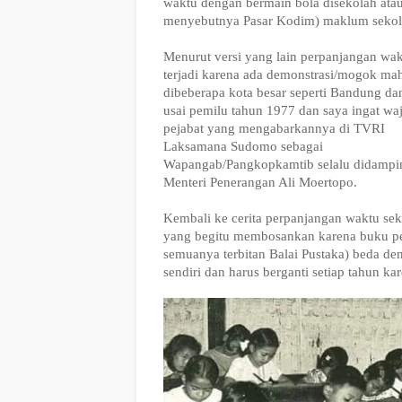
waktu dengan bermain bola disekolah atau
menyebutnya Pasar Kodim) maklum sekola
Menurut versi yang lain perpanjangan wak
terjadi karena ada demonstrasi/mogok ma
dibeberapa kota besar seperti Bandung da
usai pemilu tahun 1977 dan saya ingat wa
pejabat yang mengabarkannya di TVRI
Laksamana Sudomo sebagai
Wapangab/Pangkopkamtib selalu didampin
Menteri Penerangan Ali Moertopo.
Kembali ke cerita perpanjangan waktu se
yang begitu membosankan karena buku pel
semuanya terbitan Balai Pustaka) beda de
sendiri dan harus berganti setiap tahun kar