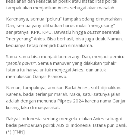
kesalahan dan kekacauan politik atau instabilitas politik
tampak akan menjadikan Anies sebagai akar masalah.
Karenanya, semua “peluru” tampak sedang dimuntahkan.
Dan, semua yang dilibatkan harus mulai “mengokang”
senjatanya. KPK, KPU, Bawaslu hingga
buzzer
serentak
“menyerang” Anies. Bisa berhasil, bisa juga tidak. Namun,
keduanya tetap menjadi buah simalakama.
Sama-sama bisa menjadi bumerang. Dan, menjadi pemicu
“
people power
”. Semua manuver yang dilakukan “pihak”
Istana itu hanya untuk menjegal Anies, dan untuk
memuluskan Ganjar Pranowo.
Namun, tampaknya, amukan Badai Anies, sulit dijinakkan.
Karena, badai terlanjur marah. Maka, satu-satunya jalan
adalah dengan menunda Pilpres 2024 karena nama Ganjar
kurang laku di masyarakat.
Rakyat Indonesia sedang mengelu-elukan Anies sebagai
badai pembaruan politik ABS di Indonesia. Istana pun panik.
(*) [FNN]