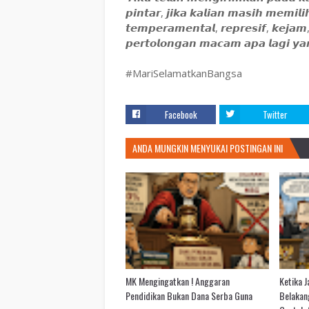
𝙥𝙞𝙣𝙩𝙖𝙧, 𝙟𝙞𝙠𝙖 𝙠𝙖𝙡𝙞𝙖𝙣 𝙢𝙖𝙨𝙞𝙝 𝙢𝙚𝙢𝙞𝙡
𝙩𝙚𝙢𝙥𝙚𝙧𝙖𝙢𝙚𝙣𝙩𝙖𝙡, 𝙧𝙚𝙥𝙧𝙚𝙨𝙞𝙛, 𝙠𝙚𝙟𝙖𝙢
𝙥𝙚𝙧𝙩𝙤𝙡𝙤𝙣𝙜𝙖𝙣 𝙢𝙖𝙘𝙖𝙢 𝙖𝙥𝙖 𝙡𝙖𝙜𝙞 𝙮𝙖
#MariSelamatkanBangsa
Facebook
Twitter
ANDA MUNGKIN MENYUKAI POSTINGAN INI
MK Mengingatkan ! Anggaran
Ketika 
Pendidikan Bukan Dana Serba Guna
Belakan