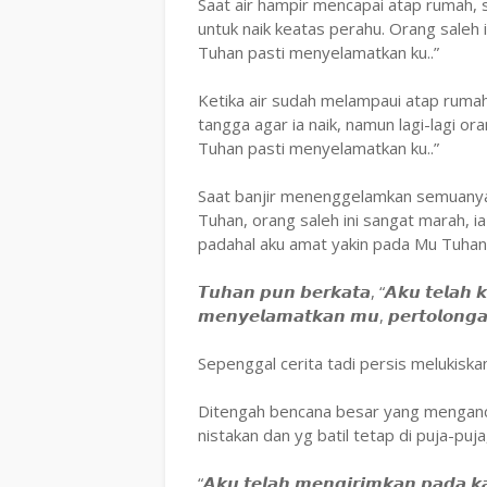
Saat air hampir mencapai atap rumah
untuk naik keatas perahu. Orang saleh i
Tuhan pasti menyelamatkan ku..”
Ketika air sudah melampaui atap ruma
tangga agar ia naik, namun lagi-lagi ora
Tuhan pasti menyelamatkan ku..”
Saat banjir menenggelamkan semuanya,
Tuhan, orang saleh ini sangat marah, 
padahal aku amat yakin pada Mu Tuhan..
𝙏𝙪𝙝𝙖𝙣 𝙥𝙪𝙣 𝙗𝙚𝙧𝙠𝙖𝙩𝙖, “𝘼𝙠𝙪 𝙩𝙚𝙡𝙖𝙝 𝙠
𝙢𝙚𝙣𝙮𝙚𝙡𝙖𝙢𝙖𝙩𝙠𝙖𝙣 𝙢𝙪, 𝙥𝙚𝙧𝙩𝙤𝙡𝙤𝙣𝙜𝙖
Sepenggal cerita tadi persis melukiskan 
Ditengah bencana besar yang mengancam
nistakan dan yg batil tetap di puja-puj
“𝘼𝙠𝙪 𝙩𝙚𝙡𝙖𝙝 𝙢𝙚𝙣𝙜𝙞𝙧𝙞𝙢𝙠𝙖𝙣 𝙥𝙖𝙙𝙖 𝙠𝙖