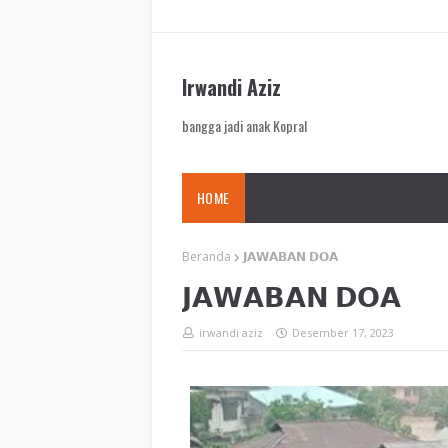
Irwandi Aziz
bangga jadi anak Kopral
HOME
Beranda
𝗝𝗔𝗪𝗔𝗕𝗔𝗡 𝗗𝗢𝗔
𝗝𝗔𝗪𝗔𝗕𝗔𝗡 𝗗𝗢𝗔
irwandi aziz
Desember 17, 2023