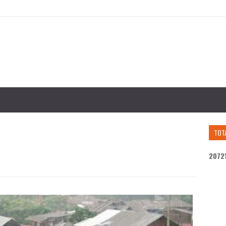
TOT
2
0
7
2