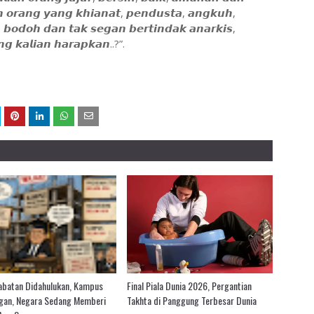
𝙞𝙝 𝙤𝙧𝙖𝙣𝙜 𝙮𝙖𝙣𝙜 𝙠𝙝𝙞𝙖𝙣𝙖𝙩, 𝙥𝙚𝙣𝙙𝙪𝙨𝙩𝙖, 𝙖𝙣𝙜𝙠𝙪𝙝,
, 𝙗𝙤𝙙𝙤𝙝 𝙙𝙖𝙣 𝙩𝙖𝙠 𝙨𝙚𝙜𝙖𝙣 𝙗𝙚𝙧𝙩𝙞𝙣𝙙𝙖𝙠 𝙖𝙣𝙖𝙧𝙠𝙞𝙨,
𝙜 𝙠𝙖𝙡𝙞𝙖𝙣 𝙝𝙖𝙧𝙖𝙥𝙠𝙖𝙣..?”.
Jabatan Didahulukan, Kampus
Final Piala Dunia 2026, Pergantian
gan, Negara Sedang Memberi
Takhta di Panggung Terbesar Dunia