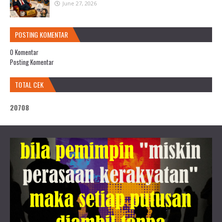
June 27, 2026
POSTING KOMENTAR
0 Komentar
Posting Komentar
TOTAL CEK
2
0
7
0
8