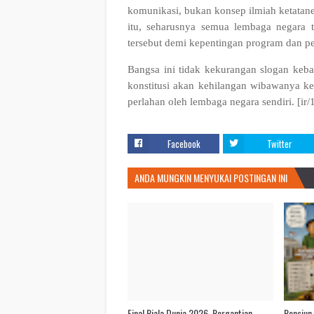
komunikasi, bukan konsep ilmiah ketata
itu, seharusnya semua lembaga negara t
tersebut demi kepentingan program dan pen
Bangsa ini tidak kekurangan slogan keba
konstitusi akan kehilangan wibawanya ket
perlahan oleh lembaga negara sendiri.
[ir/
Facebook
Twitter
ANDA MUNGKIN MENYUKAI POSTINGAN INI
Final Piala Dunia 2026, Pergantian
Pensiun 