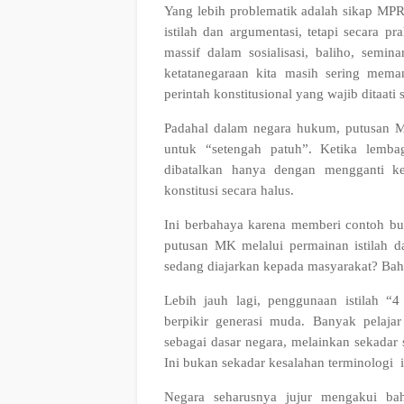
Yang lebih problematik adalah sikap MP
istilah dan argumentasi, tetapi secara pr
massif dalam sosialisasi, baliho, sem
ketatanegaraan kita masih sering mema
perintah konstitusional yang wajib ditaati
Padahal dalam negara hukum, putusan MK 
untuk “setengah patuh”. Ketika lemba
dibatalkan hanya dengan mengganti k
konstitusi secara halus.
Ini berbahaya karena memberi contoh bu
putusan MK melalui permainan istilah d
sedang diajarkan kepada masyarakat? Bah
Lebih jauh lagi, penggunaan istilah “4
berpikir generasi muda. Banyak pelaj
sebagai dasar negara, melainkan sekadar 
Ini bukan sekadar kesalahan terminologi i
Negara seharusnya jujur mengakui ba