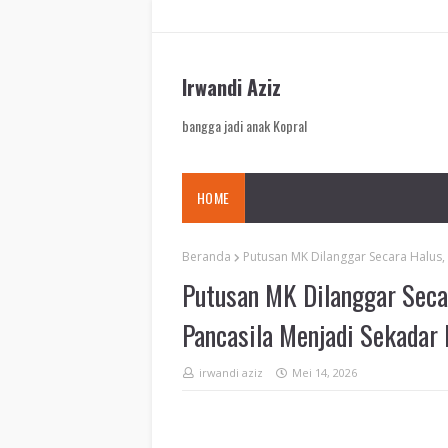
Irwandi Aziz
bangga jadi anak Kopral
HOME
Beranda
Putusan MK Dilanggar Secara Halus, 
Putusan MK Dilanggar Seca
Pancasila Menjadi Sekadar 
irwandi aziz
Mei 14, 2026