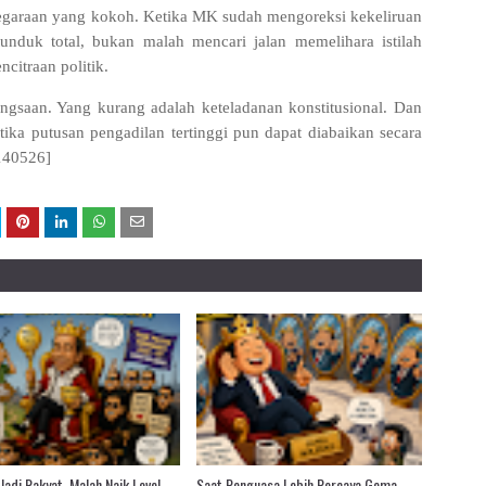
negaraan yang kokoh. Ketika MK sudah mengoreksi kekeliruan
unduk total, bukan malah mencari jalan memelihara istilah
citraan politik.
ngsaan. Yang kurang adalah keteladanan konstitusional. Dan
ika putusan pengadilan tertinggi pun dapat diabaikan secara
140526]
Jadi Rakyat, Malah Naik Level
Saat Penguasa Lebih Percaya Gema