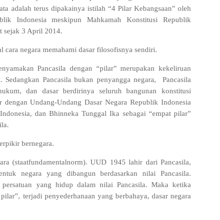
ta adalah terus dipakainya istilah “4 Pilar Kebangsaan” oleh
blik Indonesia meskipun Mahkamah Konstitusi Republik
t sejak 3 April 2014.
al cara negara memahami dasar filosofisnya sendiri.
yamakan Pancasila dengan “pilar” merupakan kekeliruan
ga. Sedangkan Pancasila bukan penyangga negara
,
Pancasila
hukum, dan dasar berdirinya seluruh bangunan konstitusi
jar dengan Undang-Undang Dasar Negara Republik Indonesia
ndonesia, dan Bhinneka Tunggal Ika sebagai “empat pilar”
la.
erpikir bernegara.
ara (staatfundamentalnorm). UUD 1945 lahir dari Pancasila,
tuk negara yang dibangun berdasarkan nilai Pancasila.
persatuan yang hidup dalam nilai Pancasila. Maka ketika
 pilar”, terjadi penyederhanaan yang berbahaya
,
dasar negara