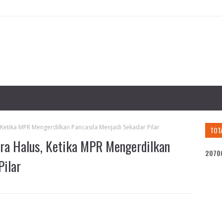
Ketika MPR Mengerdilkan Pancasila Menjadi Sekadar Pilar
TOT
ra Halus, Ketika MPR Mengerdilkan
2
0
7
0
Pilar