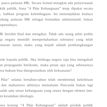
R pasca putusan MK. Secara formal mungkin ada penyesuaian
aktik publik, frasa “4 Pilar Kebangsaan” tetap dipakai secara
inar, bahkan program kelembagaan. Ini menunjukkan budaya
ndang putusan MK sebagai formalitas administratif, bukan
 sepenuhnya.
bersifat final dan mengikat. Tidak ada ruang tafsir politis
ga negara memilih mempertahankan substansi yang telah
emasan narasi, maka yang terjadi adalah pembangkangan
ruk kepada publik. Jika lembaga negara saja bisa mengakali
an propaganda birokratis, maka pesan apa yang sebenarnya
wa hukum bisa dinegosiasikan oleh kekuasaan?
 Pilar” selama bertahun-tahun telah membentuk kekeliruan
ar dan mahasiswa akhirnya memahami Pancasila bukan lagi
salah satu unsur kebangsaan yang setara dengan elemen lain.
ni kesalahan ideologis.
hwa konsep “4 Pilar Kebangsaan” adalah produk politik