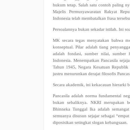
hukum tetap. Salah satu contoh paling nya
Majelis Permusyawaratan Rakyat Repu
Indonesia telah membatalkan frasa tersebu
Persoalannya bukan sekadar istilah. Ini so
MK secara tegas menyatakan bahwa men
konseptual. Pilar adalah tiang penyang
adalah fondasi, sumber nilai, sumber 
Indonesia. Menempatkan Pancasila seja
Tahun 1945, Negara Kesatuan Republik I
justru menurunkan derajat filosofis Pancasi
Secara akademik, ini kekacauan hierarki b
Pancasila adalah norma fundamental neg
bukan sebaliknya. NKRI merupakan ben
Bhinneka Tunggal Ika adalah semangat 
semuanya disusun sejajar sebagai “empat
diposisikan setingkat slogan kebangsaan.